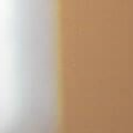
콘
텐
츠
로
바
로
가
기