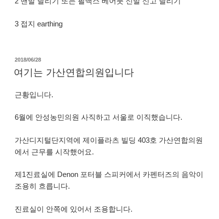
2 맨발 달리기 또는 필맥스 베어풋 신발 신고 달리기
3 접지 earthing
작
2018/06/28
성
여기는 가산연합의원입니다
일
자
근황입니다.
6월에 안성농민의원 사직하고 서울로 이직했습니다.
가산디지털단지역에 제이플라츠 빌딩 403호 가산연합의원
에서 근무를 시작했어요.
제1진료실에 Denon 포터블 스피커에서 카펜터즈의 음악이
조용히 흐릅니다.
진료실이 안쪽에 있어서 조용합니다.