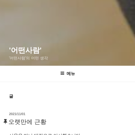
'어떤사람'
'어떤사람'의 어떤 생각
메뉴
글
작
2021/11/01
성
오랫만에 근황
일
자